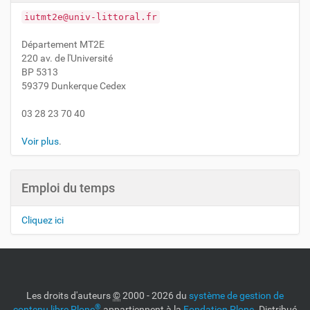
iutmt2e@univ-littoral.fr
Département MT2E
220 av. de l'Université
BP 5313
59379 Dunkerque Cedex
03 28 23 70 40
Voir plus
.
Emploi du temps
Cliquez ici
Les droits d'auteurs
©
2000 - 2026 du
système de gestion de
®
contenu libre Plone
appartiennent à la
Fondation Plone
. Distribué