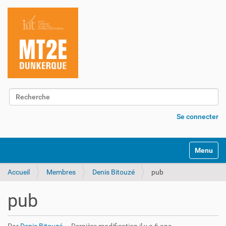
Chercher par
Recherche avancée…
Se connecter
Activer/d
Accueil
Membres
Denis Bitouzé
pub
pub